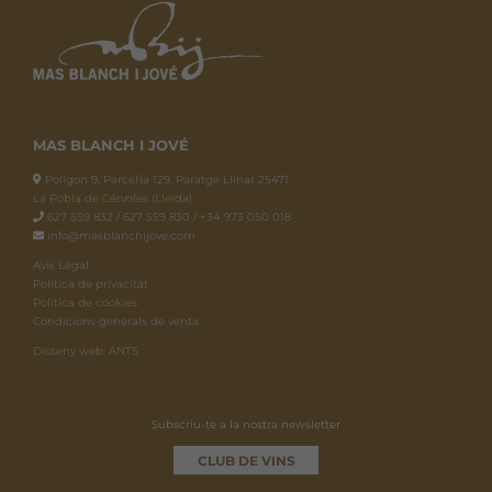
MAS BLANCH I JOVÉ
Polígon 9, Parcel·la 129, Paratge Llinar 25471.
La Pobla de Cérvoles (Lleida)
627 559 832 / 627 559 830 / +34 973 050 018
info@masblanchijove.com
Avís Legal
Política de privacitat
Política de cookies
Condicions generals de venta
Disseny web: ANTS
Subscriu-te a la nostra newsletter
CLUB DE VINS