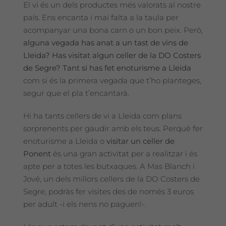
El vi és un dels productes més valorats al nostre
país. Ens encanta i mai falta a la taula per
acompanyar una bona carn o un bon peix. Però,
alguna vegada has anat a un tast de vins de
Lleida?
Has visitat algun celler de la DO Costers
de Segre?
Tant si has fet enoturisme a Lleida
com si és la primera vegada que t’ho planteges,
segur que el pla t’encantarà.
Hi ha tants cellers de vi a Lleida com plans
sorprenents per gaudir amb els teus. Perquè fer
enoturisme a Lleida o
visitar un celler de
Ponent
és una gran activitat per a realitzar i és
apte per a totes les butxaques. A Mas Blanch i
Jové, un dels millors cellers de la DO Costers de
Segre, podràs fer visites des de només 3 euros
per adult -i els nens no paguen!-.