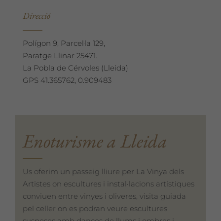
Direcció
Polígon 9, Parcel·la 129,
Paratge Llinar 25471.
La Pobla de Cérvoles (Lleida)
GPS 41.365762, 0.909483
Enoturisme a Lleida
Us oferim un passeig lliure per La Vinya dels
Artistes on escultures i instal•lacions artístiques
conviuen entre vinyes i oliveres, visita guiada
pel celler on es podran veure escultures
suspeses amb dances de llums i ombres i