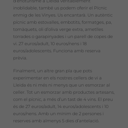
d’enoturisme a Lleida veritablement
inoblidable, també us podem oferir el Pícnic
enmig de les Vinyes. Us encantarà. Un autèntic
pícnic amb estovalles, embotits, formatges, pa,
tomàquets, oli d’oliva verge extra, ametlles
torrades o garapinyades i un parell de copes de
vi. 27 euros/adult, 10 euros/nens i 18
euros/adolescents. Funciona amb reserva
prèvia.
Finalment, un altre gran pla que pots
experimentar en els nostres cellers de vi a
Lleida és ni més ni menys que un esmorzar al
celler. Tot un esmorzar amb productes artesans,
com el pícnic, a més d’un tast de 4 vins. El preu
és de 27 euros/adult, 14 euros/adolescents i 10
euros/nens. Amb un mínim de 2 persones i
reserves amb almenys 5 dies d’antelació.