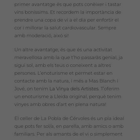
primer avantatge és que pots conèixer i tastar
vins boníssims. Et recordem la importància de
prendre una copa de vi a el dia per enfortir el
cor i millorar la salut cardiovascular. Sempre
amb moderació, això si!
Un altre avantatge, és que és una activitat
meravellosa amb la que t’ho passaràs genial, ja
sigui sol, amb els teus o coneixent a altres
persones. L’enoturisme et permet estar en
contacte amb la natura, i més a Mas Blanch i
Jové, on tenim
La Vinya dels Artistes
. T’oferim
un enoturisme a Lleida original, perquè tenim
vinyes amb obres d’art en plena natura!
El celler de La Pobla de Cérvoles és un pla ideal
que pots fer sol/a, en parella, amb amics o amb
familiars. Per als amants de el vi o simplement