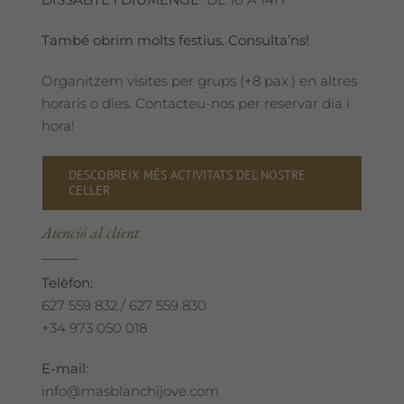
També obrim molts festius. Consulta’ns!
Organitzem visites per grups (+8 pax.) en altres
horaris o dies. Contacteu-nos per reservar dia i
hora!
DESCOBREIX MÉS ACTIVITATS DEL NOSTRE
CELLER
Atenció al client
Telèfon:
627 559 832 / 627 559 830
+34 973 050 018
E-mail:
info@masblanchijove.com