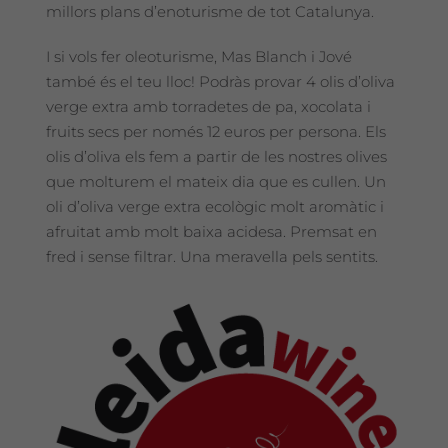
millors plans d’enoturisme de tot Catalunya.
I si vols fer oleoturisme, Mas Blanch i Jové
també és el teu lloc! Podràs provar 4 olis d’oliva
verge extra amb torradetes de pa, xocolata i
fruits secs per només 12 euros per persona. Els
olis d’oliva els fem a partir de les nostres olives
que molturem el mateix dia que es cullen. Un
oli d’oliva verge extra ecològic molt aromàtic i
afruitat amb molt baixa acidesa. Premsat en
fred i sense filtrar. Una meravella pels sentits.