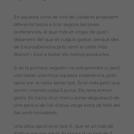
En aquesta zona de vins de Lleida et proposem
diferents tastos a triar segons les teves
preferències, el que més et vingui de gust i
depenent del que et vulguis gastar, perquè des
de 5 euros/persona pots venir al celler Mas
Blanch i Jové a tastar els nostres productes.
Si és la primera vegada i no vols prendre vi, però
vols tastar una mica aquesta experiència, pots
optar per la visita sense tast. És el més petit que
tenim i només costa 5 euros. Els nens entren
gratis. Es tracta d’un menú sense degustació de
vins però sí de l’oli d’oliva verge extra de Molí del
Set amb torradetes.
Una altra opció és el tast A, que té un cost de
10,50 euros per adult. Es tracta d’un tast de 3