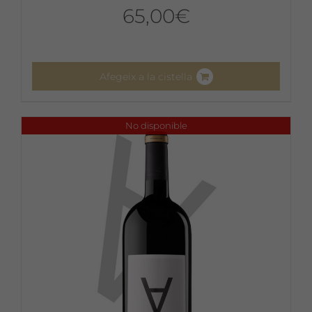
65,00
€
Afegeix a la cistella
No disponible