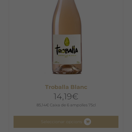
triar
a
la
pàgina
del
producte
Troballa Blanc
14,19
€
85,14
€
Caixa de 6 ampolles 75cl
Seleccionar opcions
Aquest