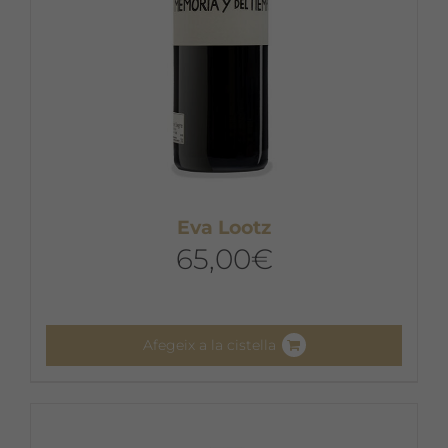
Eva Lootz
65,00
€
Afegeix a la cistella