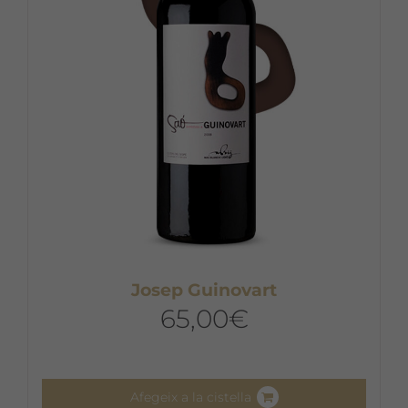
Josep Guinovart
65,00
€
Afegeix a la cistella