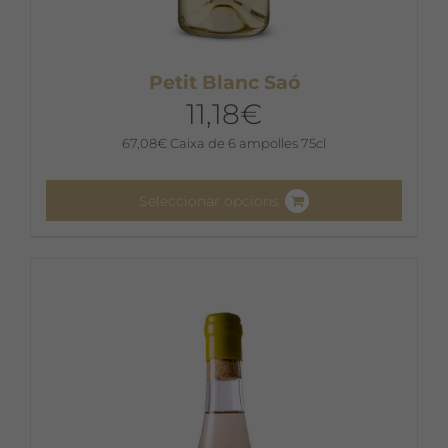
Petit Blanc Saó
11,18
€
67,08
€
Caixa de 6 ampolles 75cl
Seleccionar opcions
Aquest
producte
té
diverses
variants.
Les
opcions
es
poden