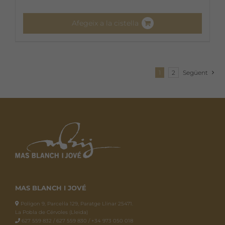
Afegeix a la cistella
1
2
Següent
MAS BLANCH I JOVÉ
Polígon 9, Parcel·la 129, Paratge Llinar 25471.
La Pobla de Cérvoles (Lleida)
627 559 832 / 627 559 830 / +34 973 050 018