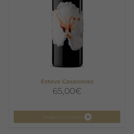
Esteve Casanoves
65,00
€
Afegeix a la cistella