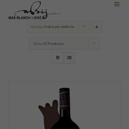
Skip
to
content
Sort by
Ordre per defecte
Show
12 Products