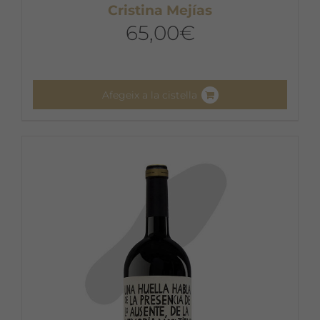
Cristina Mejías
65,00
€
Afegeix a la cistella