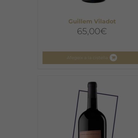
Guillem Viladot
65,00
€
Afegeix a la cistella