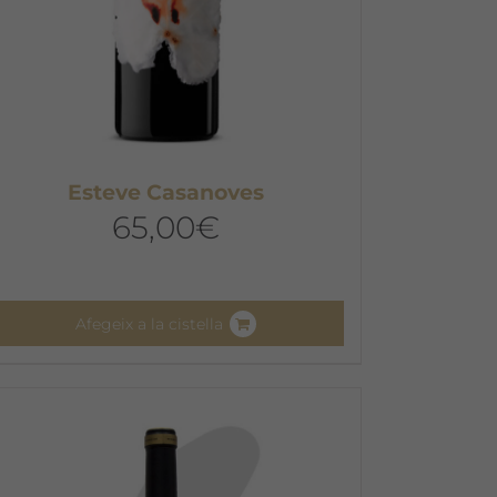
Esteve Casanoves
65,00
€
Afegeix a la cistella