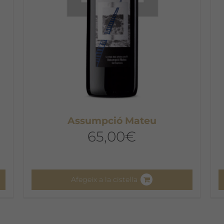
Assumpció Mateu
65,00
€
Afegeix a la cistella