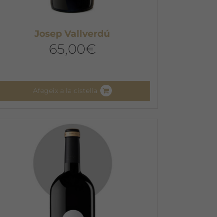
Josep Vallverdú
65,00
€
Afegeix a la cistella