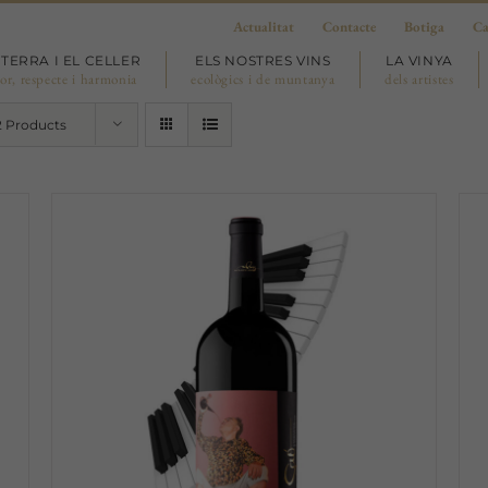
Actualitat
Contacte
Botiga
Ca
 TERRA I EL CELLER
ELS NOSTRES VINS
LA VINYA
or, respecte i harmonia
ecològics i de muntanya
dels artistes
2 Products