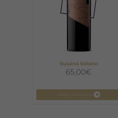
Susana Solano
65,00
€
Afegeix a la cistella