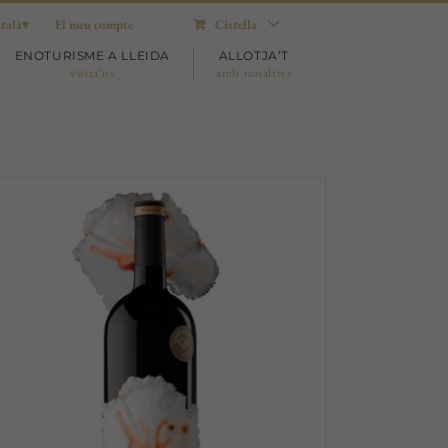
talà
El meu compte
Cistella
ENOTURISME A LLEIDA
ALLOTJA’T
visita’ns
amb nosaltres