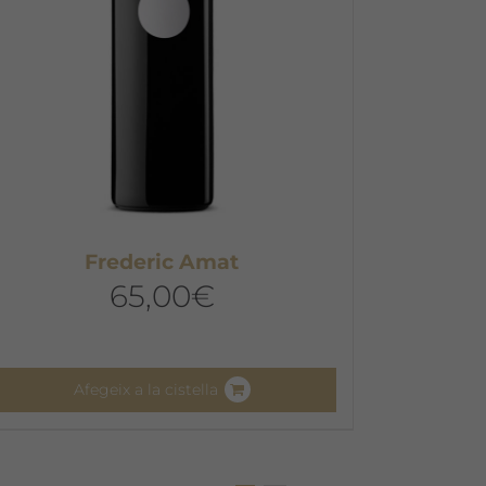
Frederic Amat
65,00
€
Afegeix a la cistella