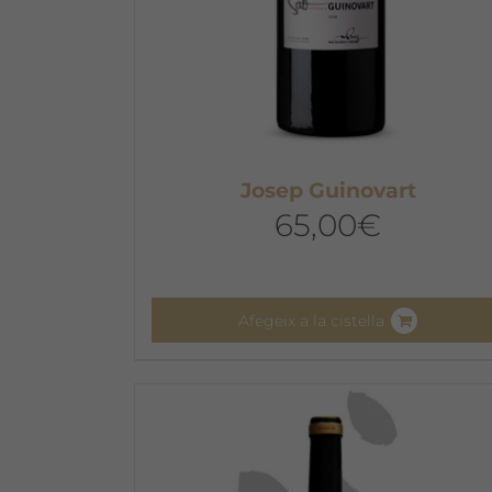
Josep Guinovart
65,00
€
Afegeix a la cistella