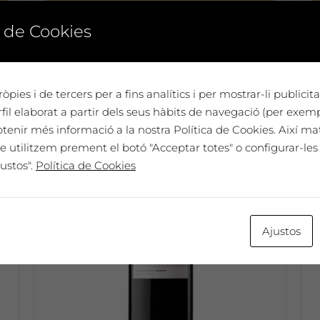
Afegeix a la cistella
 de Cookies
No disponible
òpies i de tercers per a fins analítics i per mostrar-li publici
il elaborat a partir dels seus hàbits de navegació (per exem
btenir més informació a la nostra Política de Cookies. Així ma
e utilitzem prement el botó "Acceptar totes" o configurar-les 
ustos".
Política de Cookies
Ajustos