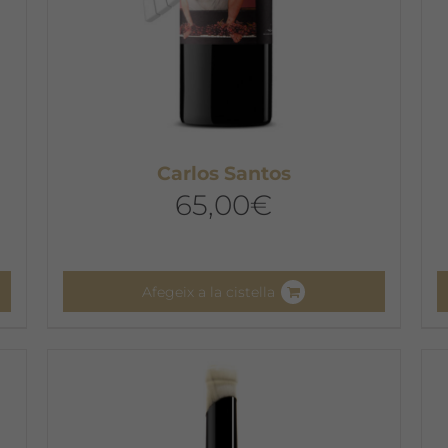
Carlos Santos
65,00
€
Afegeix a la cistella