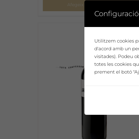
Afegeix a la cistella
Configuració
Utilitzem cookies pr
d'acord amb un perf
visitades). Podeu o
totes les cookies qu
prement el botó "Aj