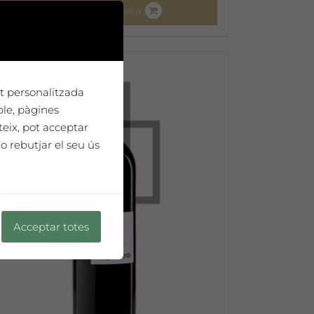
Afegeix a la cistella
tat personalitzada
ple, pàgines
teix, pot acceptar
o rebutjar el seu ús
Acceptar totes