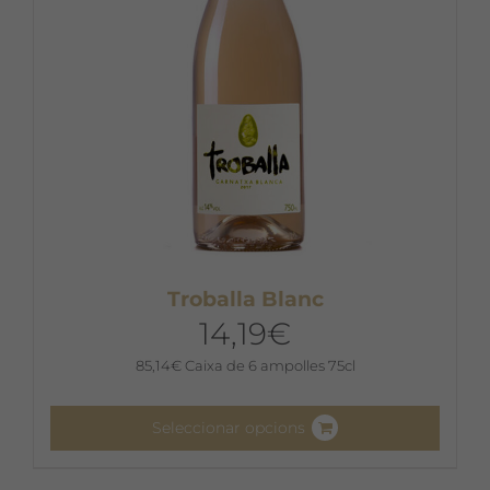
Troballa Blanc
14,19
€
85,14
€
Caixa de 6 ampolles 75cl
Seleccionar opcions
Aquest