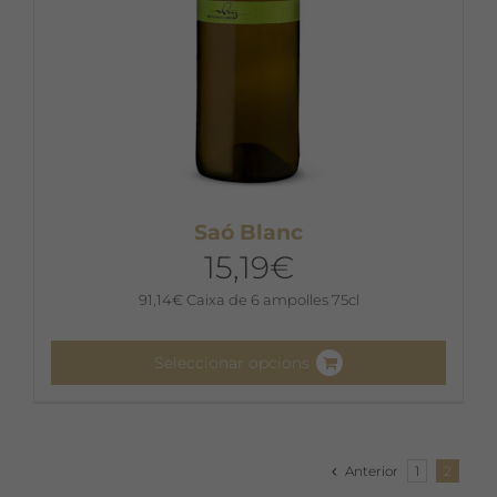
del
producte
Saó Blanc
15,19
€
91,14
€
Caixa de 6 ampolles 75cl
Seleccionar opcions
Aquest
producte
té
Anterior
1
2
diverses