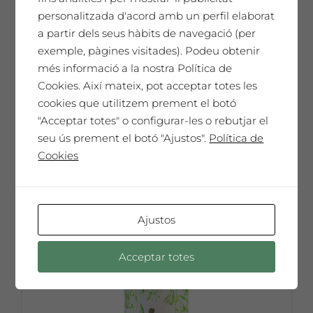
personalitzada d'acord amb un perfil elaborat
Saó Rosat
a partir dels seus hàbits de navegació (per
11,18
€
exemple, pàgines visitades). Podeu obtenir
més informació a la nostra Política de
67,08
€
Caixa de 6 ampolles 75cl
Cookies. Així mateix, pot acceptar totes les
cookies que utilitzem prement el botó
Seleccionar opcions
"Acceptar totes" o configurar-les o rebutjar el
Aquest
seu ús prement el botó "Ajustos".
Política de
producte
Cookies
té
diverses
variants.
Les
Ajustos
opcions
es
Acceptar totes
poden
triar
a