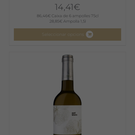
14,41
€
86,46
€
Caixa de 6 ampolles 75cl
28,85
€
Ampolla 1,5l
Seleccionar opcions
Aquest
producte
té
diverses
variants.
Les
opcions
es
poden
triar
a
la
pàgina