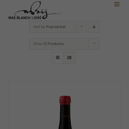
Skip
to
content
Sort by
Popularitat
Show
12 Products