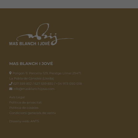
variants.
Les
opcions
es
poden
triar
a
la
MAS BLANCH I JOVÉ
pàgina
del
Polígon 9, Parcel·la 129, Paratge Llinar 25471.
La Pobla de Cérvoles (Lleida)
producte
627 559 832 / 627 559 830 / +34 973 050 018
info@masblanchijove.com
Avís Legal
Política de privacitat
Política de cookies
Condicions generals de venta
Disseny web: ANTS