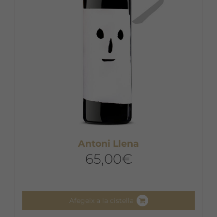
Antoni Llena
65,00
€
Afegeix a la cistella