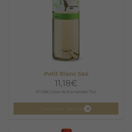
la
pàgina
del
producte
Petit Blanc Saó
11,18
€
67,08
€
Caixa de 6 ampolles 75cl
Seleccionar opcions
Aquest
producte