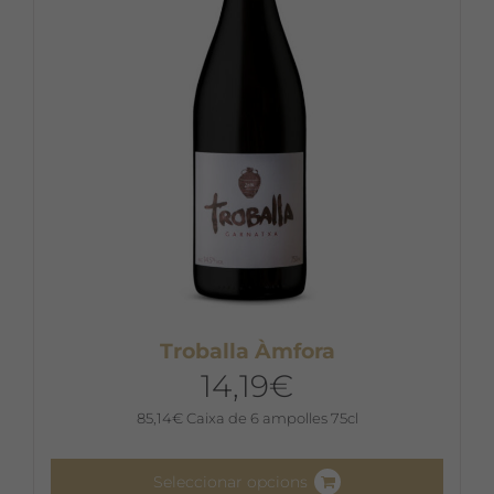
Troballa Àmfora
14,19
€
85,14
€
Caixa de 6 ampolles 75cl
Seleccionar opcions