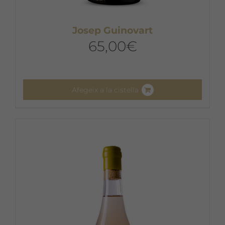
Josep Guinovart
65,00
€
Afegeix a la cistella