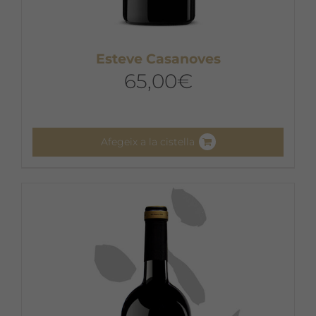
Esteve Casanoves
65,00
€
Afegeix a la cistella