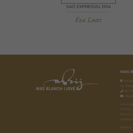
SAÓ EXPRESSIU 2014
Eva Lootz
MAS B
Polígon
La Pobla
627 55
info@
Avís Leg
Política 
Política
Condici
Disseny