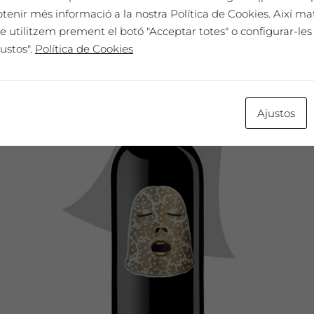
btenir més informació a la nostra Política de Cookies. Així ma
e utilitzem prement el botó "Acceptar totes" o configurar-les 
ustos".
Política de Cookies
Ajustos