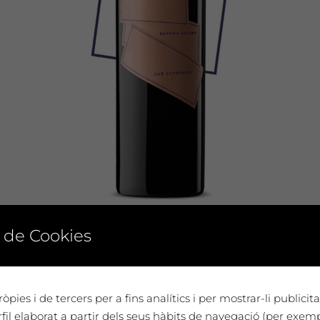
VEURE DETALLS
 de Cookies
SAÓ EXPRESSIU 2011
Susana Solano
òpies i de tercers per a fins analítics i per mostrar-li publici
il elaborat a partir dels seus hàbits de navegació (per exem