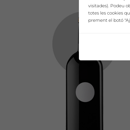
visitades). Podeu o
totes les cookies qu
prement el botó "Aj