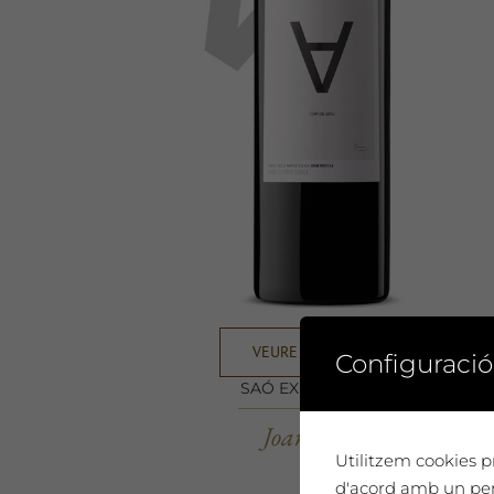
VEURE DETALLS
Configuració
SAÓ EXPRESSIU 2011
Joan Brossa
Utilitzem cookies pr
d'acord amb un perf