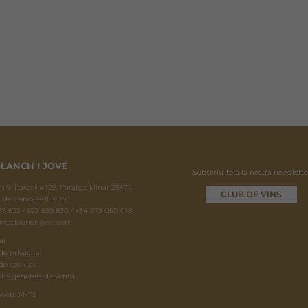
LANCH I JOVÉ
Subscriu-te a la nostra newslette
 9, Parcel·la 129, Paratge Llinar 25471.
CLUB DE VINS
 de Cérvoles (Lleida)
9 832 / 627 559 830 / +34 973 050 018
masblanchijove.com
al
de privacitat
 de cookies
ons generals de venta
 web: ANTS