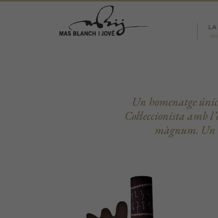
Skip
to
LA
content
am
Un homenatge únic. 
Col·leccionista amb l
màgnum. Un vi