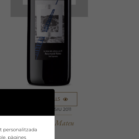
VEURE DETALLS
SAÓ EXPRESSIU 2011
Assumpció Mateu
tat personalitzada
ple, pàgines