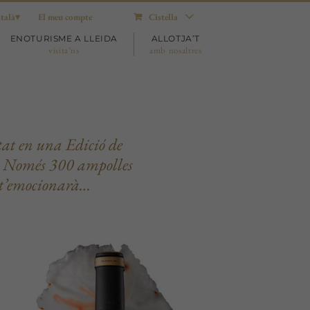
talà
El meu compte
Cistella
ENOTURISME A LLEIDA
ALLOTJA’T
visita’ns
amb nosaltres
tat en una Edició de
ny. Només 300 ampolles
 t’emocionarà…