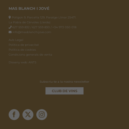
MAS BLANCH I JOVÉ
Polígon 9, Parcel·la 129, Paratge Llinar 25471.
La Pobla de Cérvoles (Lleida)
627 559 832 / 627 559 830 / +34 973 050 018
info@masblanchijove.com
Avís Legal
Política de privacitat
Política de cookies
Condicions generals de venta
Disseny web: ANTS
Subscriu-te a la nostra newsletter
CLUB DE VINS