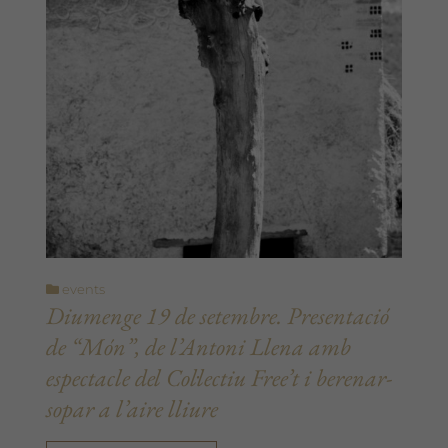
events
Diumenge 19 de setembre. Presentació
de “Món”, de l’Antoni Llena amb
espectacle del Col·lectiu Free’t i berenar-
sopar a l’aire lliure