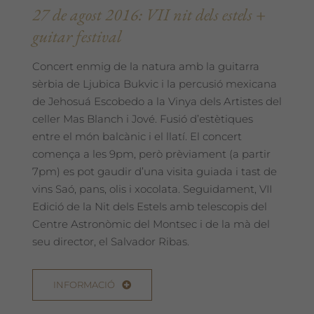
27 de agost 2016: VII nit dels estels +
guitar festival
Concert enmig de la natura amb la guitarra
sèrbia de Ljubica Bukvic i la percusió mexicana
de Jehosuá Escobedo a la Vinya dels Artistes del
celler Mas Blanch i Jové. Fusió d’estètiques
entre el món balcànic i el llatí. El concert
comença a les 9pm, però prèviament (a partir
7pm) es pot gaudir d’una visita guiada i tast de
vins Saó, pans, olis i xocolata. Seguidament, VII
Edició de la Nit dels Estels amb telescopis del
Centre Astronòmic del Montsec i de la mà del
seu director, el Salvador Ribas.
INFORMACIÓ