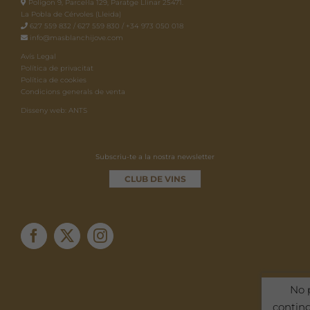
Polígon 9, Parcel·la 129, Paratge Llinar 25471.
La Pobla de Cérvoles (Lleida)
627 559 832 / 627 559 830 / +34 973 050 018
info@masblanchijove.com
Avís Legal
Política de privacitat
Política de cookies
Condicions generals de venta
Disseny web: ANTS
Subscriu-te a la nostra newsletter
CLUB DE VINS
No 
contin