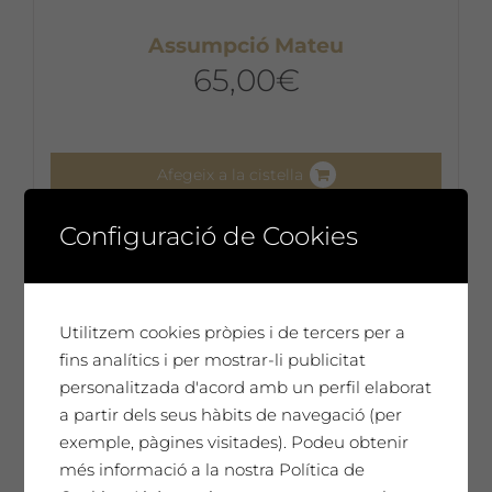
Assumpció Mateu
65,00
€
Afegeix a la cistella
Configuració de Cookies
Utilitzem cookies pròpies i de tercers per a
fins analítics i per mostrar-li publicitat
personalitzada d'acord amb un perfil elaborat
a partir dels seus hàbits de navegació (per
exemple, pàgines visitades). Podeu obtenir
més informació a la nostra Política de