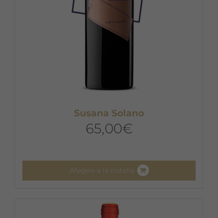
pàgina
del
producte
Susana Solano
65,00
€
Afegeix a la cistella