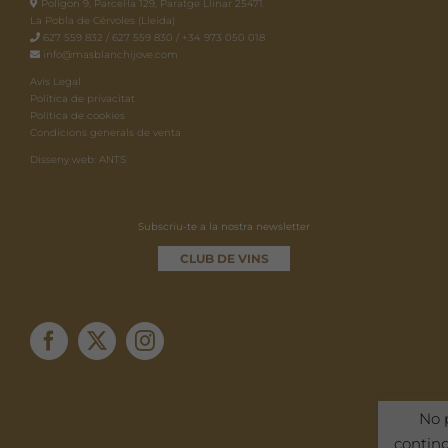
Polígon 9, Parcel·la 129, Paratge Llinar 25471.
La Pobla de Cérvoles (Lleida)
627 559 832 / 627 559 830 / +34 973 050 018
info@masblanchijove.com
Avís Legal
Política de privacitat
Política de cookies
Condicions generals de venta
Disseny web: ANTS
Subscriu-te a la nostra newsletter
CLUB DE VINS
No 
contin