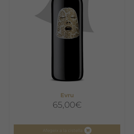
Evru
65,00
€
Afegeix a la cistella