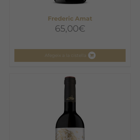
Frederic Amat
65,00
€
Afegeix a la cistella