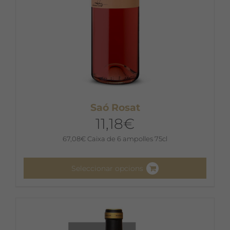
del
producte
Saó Rosat
11,18
€
67,08
€
Caixa de 6 ampolles 75cl
Seleccionar opcions
Aquest
producte
té
diverses