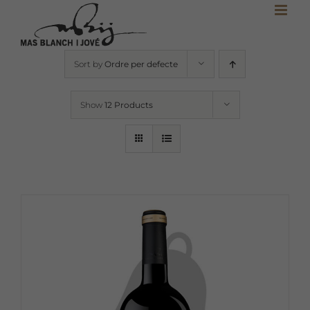
Skip
to
content
Sort by
Ordre per defecte
Show
12 Products