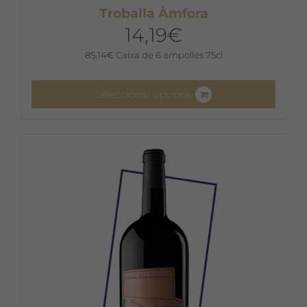
Troballa Àmfora
14,19
€
85,14
€
Caixa de 6 ampolles 75cl
Seleccionar opcions
Aquest
producte
té
diverses
variants.
Les
opcions
es
poden
triar
a
la