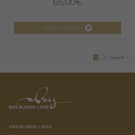
65,00
€
Afegeix a la cistella
1
2
Següent
MAS BLANCH I JOVÉ