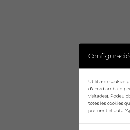
Configuració
Utilitzem cookies pr
d'acord amb un perf
visitades). Podeu o
totes les cookies qu
prement el botó "Aj