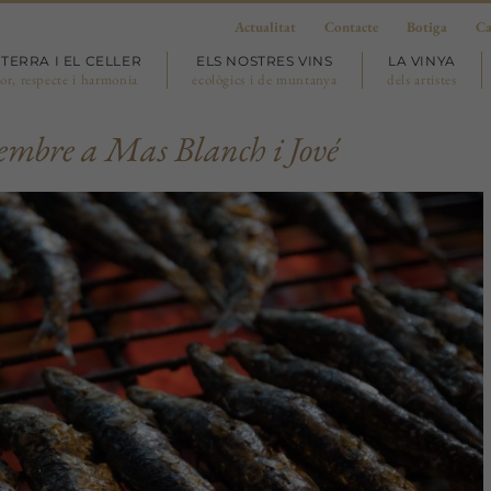
Actualitat
Contacte
Botiga
Ca
 TERRA I EL CELLER
ELS NOSTRES VINS
LA VINYA
or, respecte i harmonia
ecològics i de muntanya
dels artistes
vembre a Mas Blanch i Jové