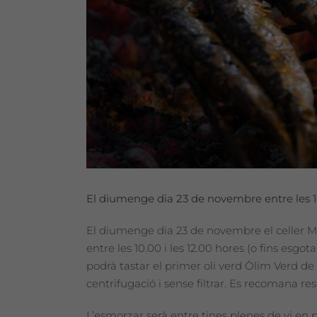
El diumenge dia 23 de novembre entre les 10.
El diumenge dia 23 de novembre el celler Ma
entre les 10.00 i les 12.00 hores (o fins esg
podrà tastar el primer oli verd Òlim Verd de M
centrifugació i sense filtrar. Es recomana re
L’esmorzar serà entre tines plenes de vi en p