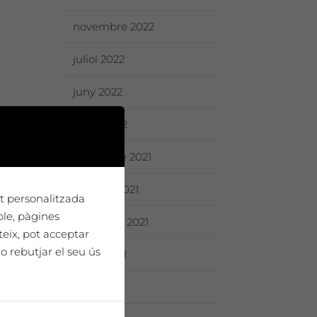
novembre 2022
juliol 2022
juny 2022
maig 2022
desembre 2021
octubre 2021
tat personalitzada
ple, pàgines
setembre 2021
teix, pot acceptar
o rebutjar el seu ús
agost 2021
juliol 2021