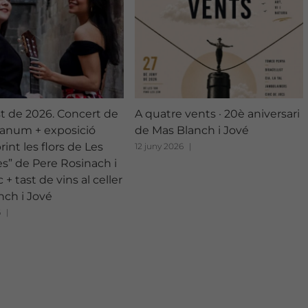
st de 2026. Concert de
A quatre vents · 20è aniversari
anum + exposició
de Mas Blanch i Jové
int les flors de Les
12 juny 2026
|
s” de Pere Rosinach i
 + tast de vins al celler
nch i Jové
6
|