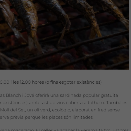
00 i les 12.00 hores (o fins esgotar existències)
s Blanch i Jové oferirà una sardinada popular gratuïta
otar existències) amb tast de vins i oberta a tothom. També es
olí del Set, un oli verd, ecològic, elaborat en fred sense
serva prèvia perquè les places són limitades.
lena maceració. El celler va acabar la verema fa tot just tres