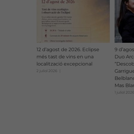
12 d’agost de 2026. Eclipse
9 d’ago
més tast de vins en una
Duo Arc
localització excepcional
“Descobr
Garrigue
2 juliol 2026
|
Belblanc
Mas Bla
1 juliol 202