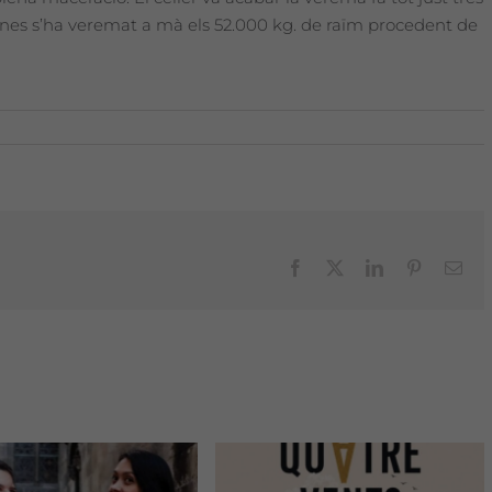
nes s’ha veremat a mà els 52.000 kg. de raïm procedent de
Facebook
X
LinkedIn
Pinterest
Emai