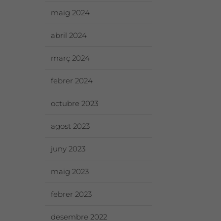
maig 2024
abril 2024
març 2024
febrer 2024
12 d’agost de 2026. Eclipse
9 d’agost de 2026. Co
més tast de vins en una
Duo Arcanum + exposi
octubre 2023
localització excepcional
“Descobrint les flors d
Garrigues” de Pere Ro
2 juliol 2026
|
agost 2023
Belblanc + tast de vins 
Mas Blanch i Jové
juny 2023
1 juliol 2026
|
maig 2023
febrer 2023
desembre 2022